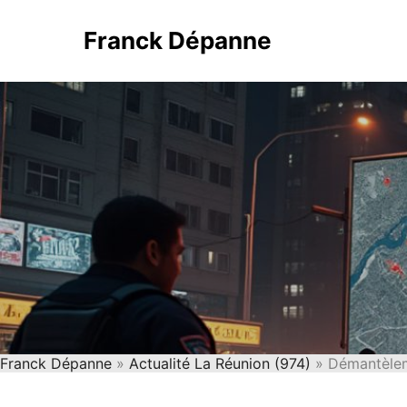
Franck Dépanne
Franck Dépanne
»
Actualité La Réunion (974)
» Démantèleme