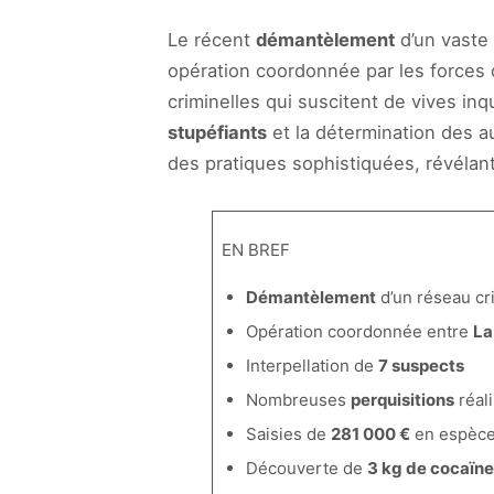
Le récent
démantèlement
d’un vaste
opération coordonnée par les forces de
criminelles qui suscitent de vives inq
stupéfiants
et la détermination des a
des pratiques sophistiquées, révélant
EN BREF
Démantèlement
d’un réseau cr
Opération coordonnée entre
La
Interpellation de
7 suspects
Nombreuses
perquisitions
réal
Saisies de
281 000 €
en espèc
Découverte de
3 kg de cocaïne