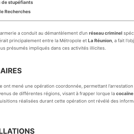
c de stupéfiants
de Recherches
armerie a conduit au démantèlement d’un
réseau criminel
spéci
érait principalement entre la Métropole et
La Réunion
, a fait l’
dus présumés impliqués dans ces activités illicites.
IAIRES
e ont mené une opération coordonnée, permettant l’arrestatio
s venus de différentes régions, visant à frapper lorque la
cocaïne
quisitions réalisées durant cette opération ont révélé des info
ELLATIONS